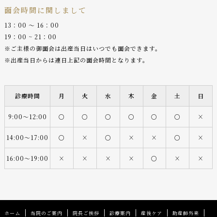
面会時間に関しまして
13：00 〜 16：00
19：00 ~ 21：00
※ご主様の御面会は出産当日はいつでも面会できます。
※出産当日からは連日上記の面会時間となります。
診療時間
月
火
水
木
金
土
日
9:00〜12:00
○
○
○
○
○
○
×
14:00〜17:00
○
×
○
×
×
○
×
16:00〜19:00
×
×
×
×
○
×
×
ホーム
当院のご案内
院長ご挨拶
診療案内
産後ケア
助産師外来