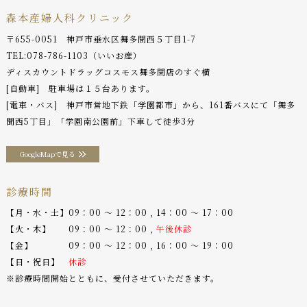
森本産婦人科クリニック
〒655-0051 神戸市垂水区舞多聞西５丁目1-7
TEL:
078-786-1103
（いいお産）
ディスカウントドラッグコスモス舞多聞店のすぐ横
[自動車] 駐車場は１５台あります。
[電車・バス] 神戸市営地下鉄「学園都市」から、161番バスにて「舞多
聞西5丁目」「学園南公園前」下車して徒歩3分
GoogleMapで見る
診療時間
【月・水・土】09：00 〜 12：00 , 14：00 〜 17：00
【火・木】 09：00 〜 12：00 ,
午後休診
【金】 09：00 〜 12：00 , 16：00 〜 19：00
【日・祝日】
休診
※診療時間開始とともに、受付させていただきます。