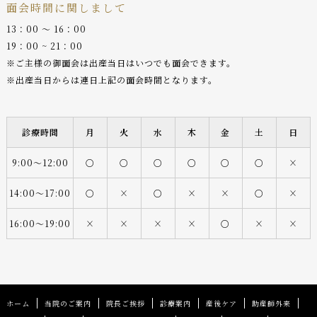
面会時間に関しまして
13：00 〜 16：00
19：00 ~ 21：00
※ご主様の御面会は出産当日はいつでも面会できます。
※出産当日からは連日上記の面会時間となります。
診療時間
月
火
水
木
金
土
日
9:00〜12:00
○
○
○
○
○
○
×
14:00〜17:00
○
×
○
×
×
○
×
16:00〜19:00
×
×
×
×
○
×
×
ホーム
当院のご案内
院長ご挨拶
診療案内
産後ケア
助産師外来