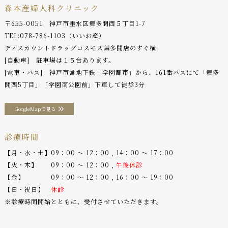
森本産婦人科クリニック
〒655-0051 神戸市垂水区舞多聞西５丁目1-7
TEL:
078-786-1103
（いいお産）
ディスカウントドラッグコスモス舞多聞店のすぐ横
[自動車] 駐車場は１５台あります。
[電車・バス] 神戸市営地下鉄「学園都市」から、161番バスにて「舞多
聞西5丁目」「学園南公園前」下車して徒歩3分
GoogleMapで見る
診療時間
【月・水・土】09：00 〜 12：00 , 14：00 〜 17：00
【火・木】 09：00 〜 12：00 ,
午後休診
【金】 09：00 〜 12：00 , 16：00 〜 19：00
【日・祝日】
休診
※診療時間開始とともに、受付させていただきます。