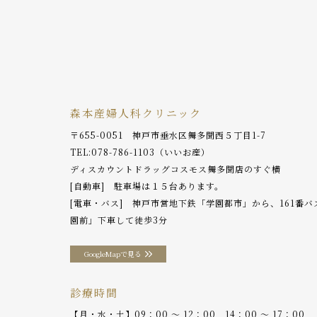
森本産婦人科クリニック
〒655-0051 神戸市垂水区舞多聞西５丁目1-7
TEL:
078-786-1103
（いいお産）
ディスカウントドラッグコスモス舞多聞店のすぐ横
[自動車] 駐車場は１５台あります。
[電車・バス] 神戸市営地下鉄「学園都市」から、161番
園前」下車して徒歩3分
GoogleMapで見る
診療時間
【月・水・土】09：00 〜 12：00 , 14：00 〜 17：00