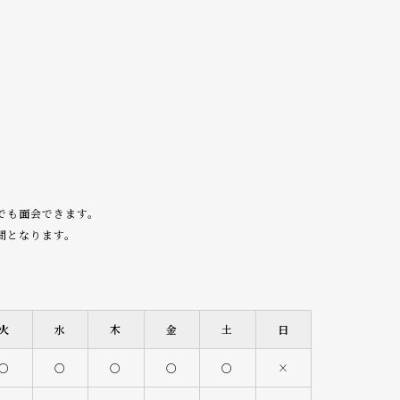
でも面会できます。
間となります。
火
水
木
金
土
日
○
○
○
○
○
×