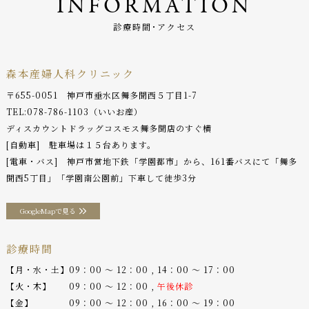
INFORMATION
診療時間･アクセス
森本産婦人科クリニック
〒655-0051 神戸市垂水区舞多聞西５丁目1-7
TEL:
078-786-1103
（いいお産）
ディスカウントドラッグコスモス舞多聞店のすぐ横
[自動車] 駐車場は１５台あります。
[電車・バス] 神戸市営地下鉄「学園都市」から、161番バスにて「舞多
聞西5丁目」「学園南公園前」下車して徒歩3分
GoogleMapで見る
診療時間
【月・水・土】09：00 〜 12：00 , 14：00 〜 17：00
【火・木】 09：00 〜 12：00 ,
午後休診
【金】 09：00 〜 12：00 , 16：00 〜 19：00