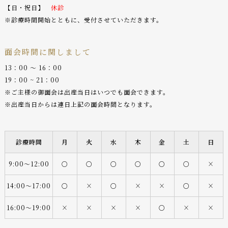
【日・祝日】
休診
※診療時間開始とともに、受付させていただきます。
面会時間に関しまして
13：00 〜 16：00
19：00 ~ 21：00
※ご主様の御面会は出産当日はいつでも面会できます。
※出産当日からは連日上記の面会時間となります。
診療時間
月
火
水
木
金
土
日
9:00〜12:00
○
○
○
○
○
○
×
14:00〜17:00
○
×
○
×
×
○
×
16:00〜19:00
×
×
×
×
○
×
×