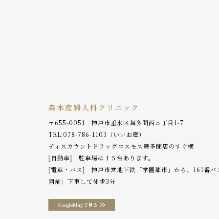
森本産婦人科クリニック
〒655-0051 神戸市垂水区舞多聞西５丁目1-7
TEL:
078-786-1103
（いいお産）
ディスカウントドラッグコスモス舞多聞店のすぐ横
[自動車] 駐車場は１５台あります。
[電車・バス] 神戸市営地下鉄「学園都市」から、161番
園前」下車して徒歩3分
GoogleMapで見る