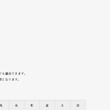
でも面会できます。
間となります。
火
水
木
金
土
日