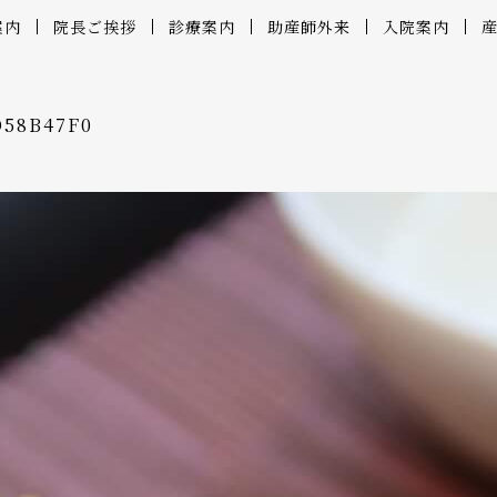
案内
院長ご挨拶
診療案内
助産師外来
入院案内
D58B47F0