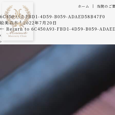
ホーム
当院のご
6C450A93-FBD1-4D59-B059-ADAED58B47F0
絵美森本
|
2022年7月20日
←
Return to 6C450A93-FBD1-4D59-B059-ADAE
‹
›