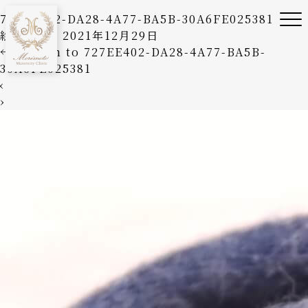
727EE402-DA28-4A77-BA5B-30A6FE025381
絵美森本
|
2021年12月29日
←
Return to 727EE402-DA28-4A77-BA5B-
30A6FE025381
‹
›