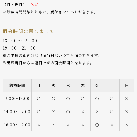
【日・祝日】
休診
※診療時間開始とともに、受付させていただきます。
面会時間に関しまして
13：00 〜 16：00
19：00 ~ 21：00
※ご主様の御面会は出産当日はいつでも面会できます。
※出産当日からは連日上記の面会時間となります。
診療時間
月
火
水
木
金
土
日
9:00〜12:00
○
○
○
○
○
○
×
14:00〜17:00
○
×
○
×
×
○
×
16:00〜19:00
×
×
×
×
○
×
×