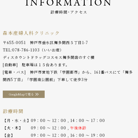
INFORMATION
診療時間･アクセス
森本産婦人科クリニック
〒655-0051 神戸市垂水区舞多聞西５丁目1-7
TEL:
078-786-1103
（いいお産）
ディスカウントドラッグコスモス舞多聞店のすぐ横
[自動車] 駐車場は１５台あります。
[電車・バス] 神戸市営地下鉄「学園都市」から、161番バスにて「舞多
聞西5丁目」「学園南公園前」下車して徒歩3分
GoogleMapで見る
診療時間
【月・水・土】09：00 〜 12：00 , 14：00 〜 17：00
【火・木】 09：00 〜 12：00 ,
午後休診
【金】 09：00 〜 12：00 , 16：00 〜 19：00