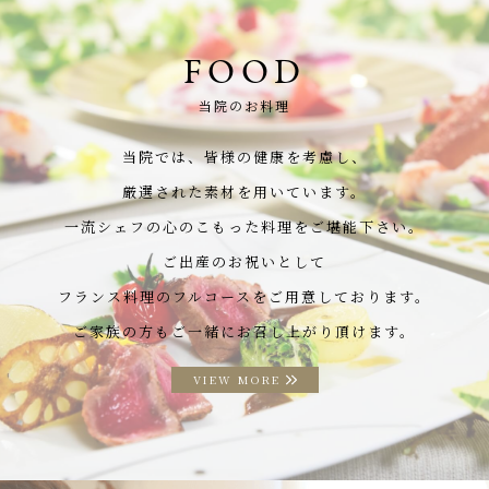
FOOD
当院のお料理
当院では、皆様の健康を考慮し、
厳選された素材を用いています。
一流シェフの心のこもった料理をご堪能下さい。
ご出産のお祝いとして
フランス料理のフルコースをご用意しております。
ご家族の方もご一緒にお召し上がり頂けます。
VIEW MORE