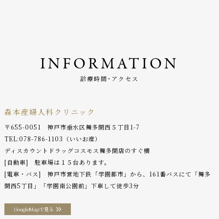
INFORMATION
診療時間･アクセス
森本産婦人科クリニック
〒655-0051 神戸市垂水区舞多聞西５丁目1-7
TEL:
078-786-1103
（いいお産）
ディスカウントドラッグコスモス舞多聞店のすぐ横
[自動車] 駐車場は１５台あります。
[電車・バス] 神戸市営地下鉄「学園都市」から、161番バスにて「舞多
聞西5丁目」「学園南公園前」下車して徒歩3分
GoogleMapで見る