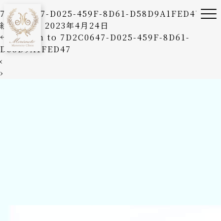
7D2C0647-D025-459F-8D61-D58D9A1FED47
絵美森本
|
2023年4月24日
←
Return to 7D2C0647-D025-459F-8D61-
D58D9A1FED47
‹
›