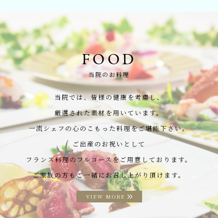
FOOD
当院のお料理
当院では、皆様の健康を考慮し、
厳選された素材を用いています。
一流シェフの心のこもった料理をご堪能下さい。
ご出産のお祝いとして
フランス料理のフルコースをご用意しております。
ご家族の方もご一緒にお召し上がり頂けます。
VIEW MORE