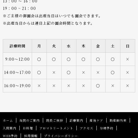
13：00 〜 16：00
19：00 ~ 21：00
※ご主様の御面会は出産当日はいつでも面会できます。
※出産当日からは連日上記の面会時間となります。
診療時間
月
火
水
木
金
土
日
9:00〜12:00
○
○
○
○
○
○
×
14:00〜17:00
○
×
○
×
×
○
×
16:00〜19:00
×
×
×
×
○
×
×
ホーム
当院のご案内
院長ご挨拶
診療案内
産後ケア
助産師外来
入院案内
お料理
アロマトリートメント
アクセス
分娩予約
WEB予約
採用情報
プライバシーポリシー