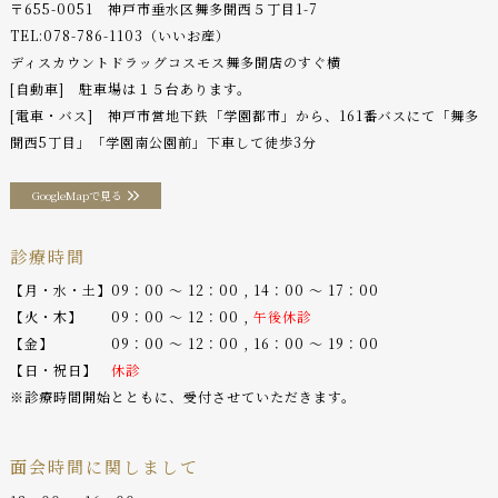
〒655-0051 神戸市垂水区舞多聞西５丁目1-7
TEL:
078-786-1103
（いいお産）
ディスカウントドラッグコスモス舞多聞店のすぐ横
[自動車] 駐車場は１５台あります。
[電車・バス] 神戸市営地下鉄「学園都市」から、161番バスにて「舞多
聞西5丁目」「学園南公園前」下車して徒歩3分
GoogleMapで見る
診療時間
【月・水・土】09：00 〜 12：00 , 14：00 〜 17：00
【火・木】 09：00 〜 12：00 ,
午後休診
【金】 09：00 〜 12：00 , 16：00 〜 19：00
【日・祝日】
休診
※診療時間開始とともに、受付させていただきます。
面会時間に関しまして