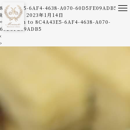
8C4A43E5-6AF4-4638-A070-60D5FE09ADB5
絵美森本
|
2023年1月14日
←
Return to 8C4A43E5-6AF4-4638-A070-
60D5FE09ADB5
‹
›