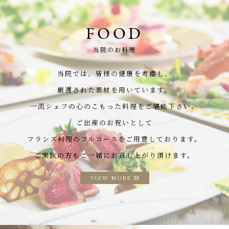
FOOD
当院のお料理
当院では、皆様の健康を考慮し、
厳選された素材を用いています。
一流シェフの心のこもった料理をご堪能下さい。
ご出産のお祝いとして
フランス料理のフルコースをご用意しております。
ご家族の方もご一緒にお召し上がり頂けます。
VIEW MORE