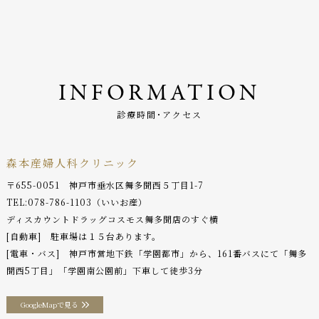
INFORMATION
診療時間･アクセス
森本産婦人科クリニック
〒655-0051 神戸市垂水区舞多聞西５丁目1-7
TEL:
078-786-1103
（いいお産）
ディスカウントドラッグコスモス舞多聞店のすぐ横
[自動車] 駐車場は１５台あります。
[電車・バス] 神戸市営地下鉄「学園都市」から、161番バスにて「舞多
聞西5丁目」「学園南公園前」下車して徒歩3分
GoogleMapで見る