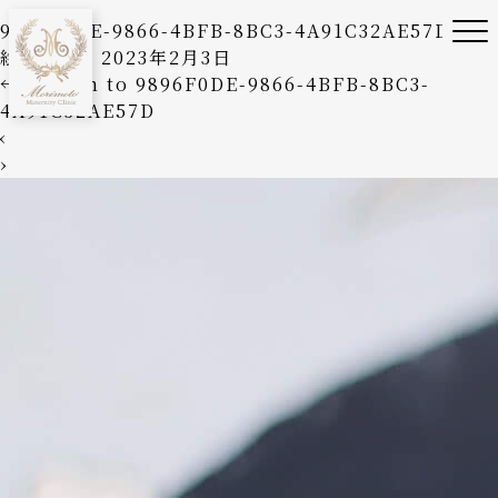
9896F0DE-9866-4BFB-8BC3-4A91C32AE57D
絵美森本
|
2023年2月3日
←
Return to 9896F0DE-9866-4BFB-8BC3-
4A91C32AE57D
‹
›