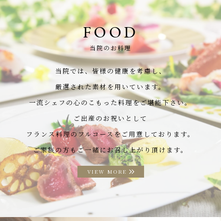
FOOD
当院のお料理
当院では、皆様の健康を考慮し、
厳選された素材を用いています。
一流シェフの心のこもった料理をご堪能下さい。
ご出産のお祝いとして
フランス料理のフルコースをご用意しております。
ご家族の方もご一緒にお召し上がり頂けます。
VIEW MORE