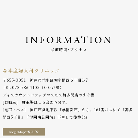
INFORMATION
診療時間･アクセス
森本産婦人科クリニック
〒655-0051 神戸市垂水区舞多聞西５丁目1-7
TEL:
078-786-1103
（いいお産）
ディスカウントドラッグコスモス舞多聞店のすぐ横
[自動車] 駐車場は１５台あります。
[電車・バス] 神戸市営地下鉄「学園都市」から、161番バスにて「舞多
聞西5丁目」「学園南公園前」下車して徒歩3分
GoogleMapで見る