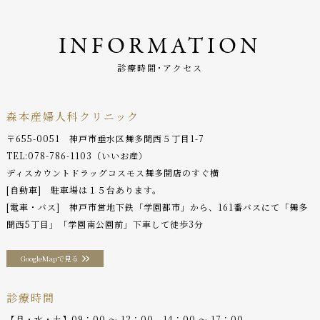
INFORMATION
診療時間･アクセス
森本産婦人科クリニック
〒655-0051 神戸市垂水区舞多聞西５丁目1-7
TEL:
078-786-1103
（いいお産）
ディスカウントドラッグコスモス舞多聞店のすぐ横
[自動車] 駐車場は１５台あります。
[電車・バス] 神戸市営地下鉄「学園都市」から、161番バスにて「舞多
聞西5丁目」「学園南公園前」下車して徒歩3分
GoogleMapで見る
診療時間
【月・水・土】09：00 〜 12：00 , 14：00 〜 17：00