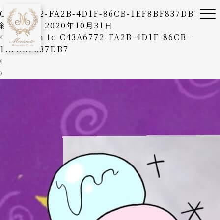
C43A6772-FA2B-4D1F-86CB-1EF8BF837DB7
絵美森本
|
2020年10月31日
←
Return to C43A6772-FA2B-4D1F-86CB-
1EF8BF837DB7
‹
›