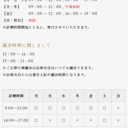
【火・木】 09：00 〜 12：00 ,
午後休診
【金】 09：00 〜 12：00 , 16：00 〜 19：00
【日・祝日】
休診
※診療時間開始とともに、受付させていただきます。
面会時間に関しまして
13：00 〜 16：00
19：00 ~ 21：00
※ご主様の御面会は出産当日はいつでも面会できます。
※出産当日からは連日上記の面会時間となります。
診療時間
月
火
水
木
金
土
日
9:00〜12:00
○
○
○
○
○
○
×
14:00〜17:00
○
×
○
×
×
○
×