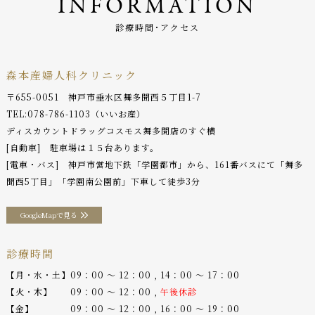
INFORMATION
診療時間･アクセス
森本産婦人科クリニック
〒655-0051 神戸市垂水区舞多聞西５丁目1-7
TEL:
078-786-1103
（いいお産）
ディスカウントドラッグコスモス舞多聞店のすぐ横
[自動車] 駐車場は１５台あります。
[電車・バス] 神戸市営地下鉄「学園都市」から、161番バスにて「舞多
聞西5丁目」「学園南公園前」下車して徒歩3分
GoogleMapで見る
診療時間
【月・水・土】09：00 〜 12：00 , 14：00 〜 17：00
【火・木】 09：00 〜 12：00 ,
午後休診
【金】 09：00 〜 12：00 , 16：00 〜 19：00