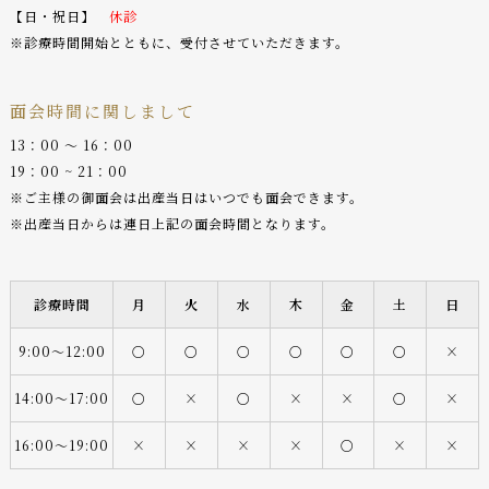
【日・祝日】
休診
※診療時間開始とともに、受付させていただきます。
面会時間に関しまして
13：00 〜 16：00
19：00 ~ 21：00
※ご主様の御面会は出産当日はいつでも面会できます。
※出産当日からは連日上記の面会時間となります。
診療時間
月
火
水
木
金
土
日
9:00〜12:00
○
○
○
○
○
○
×
14:00〜17:00
○
×
○
×
×
○
×
16:00〜19:00
×
×
×
×
○
×
×