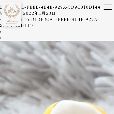
D1DF3CA1-FEEB-4E4E-929A-5D9C010D1440
絵美森本
|
2022年1月23日
←
Return to D1DF3CA1-FEEB-4E4E-929A-
5D9C010D1440
‹
›