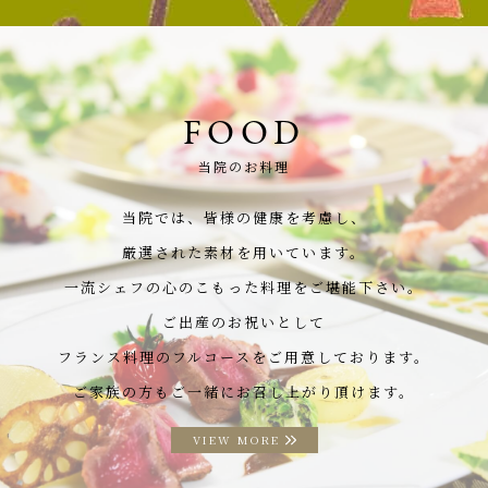
FOOD
当院のお料理
当院では、皆様の健康を考慮し、
厳選された素材を用いています。
一流シェフの心のこもった料理をご堪能下さい。
ご出産のお祝いとして
フランス料理のフルコースをご用意しております。
ご家族の方もご一緒にお召し上がり頂けます。
VIEW MORE