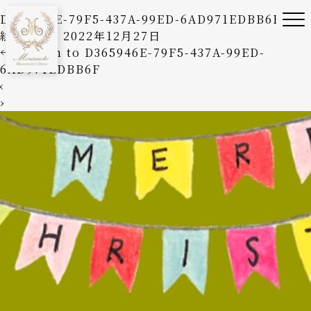
D365946E-79F5-437A-99ED-6AD971EDBB6F
絵美森本
|
2022年12月27日
←
Return to D365946E-79F5-437A-99ED-
6AD971EDBB6F
‹
›