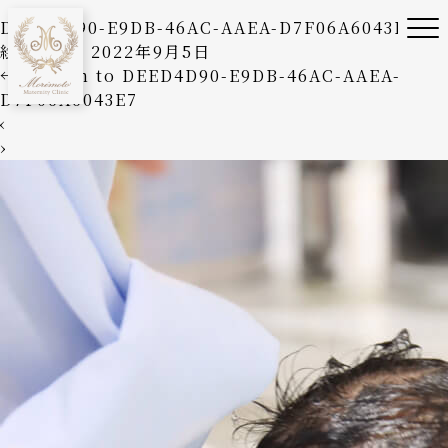
DEED4D90-E9DB-46AC-AAEA-D7F06A6043E7
絵美森本
|
2022年9月5日
←
Return to DEED4D90-E9DB-46AC-AAEA-
D7F06A6043E7
‹
›