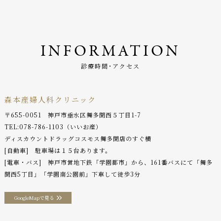
INFORMATION
診療時間･アクセス
森本産婦人科クリニック
〒655-0051 神戸市垂水区舞多聞西５丁目1-7
TEL:
078-786-1103
（いいお産）
ディスカウントドラッグコスモス舞多聞店のすぐ横
[自動車] 駐車場は１５台あります。
[電車・バス] 神戸市営地下鉄「学園都市」から、161番バスにて「舞多
聞西5丁目」「学園南公園前」下車して徒歩3分
GoogleMapで見る