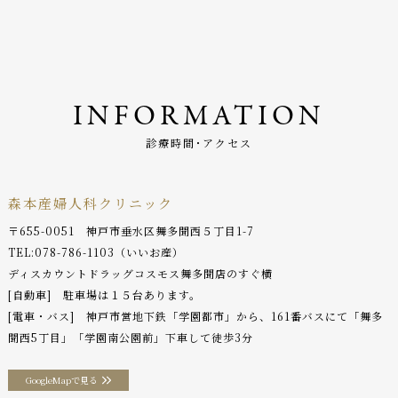
INFORMATION
診療時間･アクセス
森本産婦人科クリニック
〒655-0051 神戸市垂水区舞多聞西５丁目1-7
TEL:
078-786-1103
（いいお産）
ディスカウントドラッグコスモス舞多聞店のすぐ横
[自動車] 駐車場は１５台あります。
[電車・バス] 神戸市営地下鉄「学園都市」から、161番バスにて「舞多
聞西5丁目」「学園南公園前」下車して徒歩3分
GoogleMapで見る