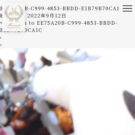
EE75A20B-C999-4853-BBDD-E1B79B70CA1C
絵美森本
|
2022年9月12日
←
Return to EE75A20B-C999-4853-BBDD-
E1B79B70CA1C
‹
›