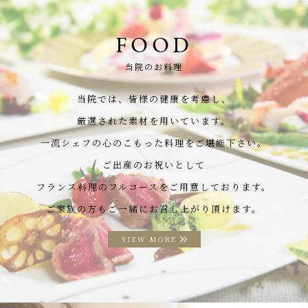
FOOD
当院のお料理
当院では、皆様の健康を考慮し、
厳選された素材を用いています。
一流シェフの心のこもった料理をご堪能下さい。
ご出産のお祝いとして
フランス料理のフルコースをご用意しております。
ご家族の方もご一緒にお召し上がり頂けます。
VIEW MORE