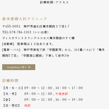
診療時間･アクセス
森本産婦人科クリニック
〒655-0051 神戸市垂水区舞多聞西５丁目1-7
TEL:
078-786-1103
（いいお産）
ディスカウントドラッグコスモス舞多聞店のすぐ横
[自動車] 駐車場は１５台あります。
[電車・バス] 神戸市営地下鉄「学園都市」から、161番バスにて「舞多
聞西5丁目」「学園南公園前」下車して徒歩3分
GoogleMapで見る
診療時間
【月・水・土】09：00 〜 12：00 , 14：00 〜 17：00
【火・木】 09：00 〜 12：00 ,
午後休診
【金】 09：00 〜 12：00 , 16：00 〜 19：00
【日・祝日】
休診