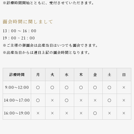
※診療時間開始とともに、受付させていただきます。
面会時間に関しまして
13：00 〜 16：00
19：00 ~ 21：00
※ご主様の御面会は出産当日はいつでも面会できます。
※出産当日からは連日上記の面会時間となります。
診療時間
月
火
水
木
金
土
日
9:00〜12:00
○
○
○
○
○
○
×
14:00〜17:00
○
×
○
×
×
○
×
16:00〜19:00
×
×
×
×
○
×
×