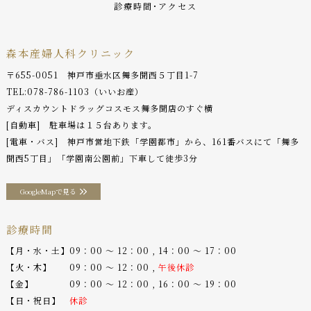
診療時間･アクセス
森本産婦人科クリニック
〒655-0051 神戸市垂水区舞多聞西５丁目1-7
TEL:
078-786-1103
（いいお産）
ディスカウントドラッグコスモス舞多聞店のすぐ横
[自動車] 駐車場は１５台あります。
[電車・バス] 神戸市営地下鉄「学園都市」から、161番バスにて「舞多
聞西5丁目」「学園南公園前」下車して徒歩3分
GoogleMapで見る
診療時間
【月・水・土】09：00 〜 12：00 , 14：00 〜 17：00
【火・木】 09：00 〜 12：00 ,
午後休診
【金】 09：00 〜 12：00 , 16：00 〜 19：00
【日・祝日】
休診