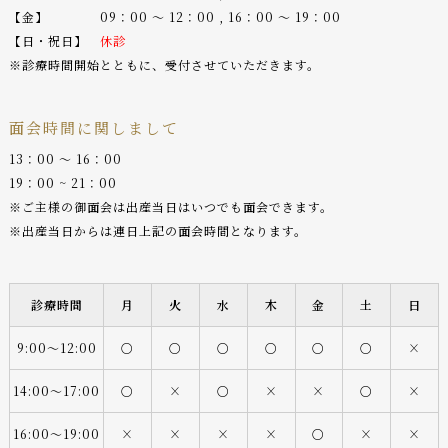
【金】 09：00 〜 12：00 , 16：00 〜 19：00
【日・祝日】
休診
※診療時間開始とともに、受付させていただきます。
面会時間に関しまして
13：00 〜 16：00
19：00 ~ 21：00
※ご主様の御面会は出産当日はいつでも面会できます。
※出産当日からは連日上記の面会時間となります。
診療時間
月
火
水
木
金
土
日
9:00〜12:00
○
○
○
○
○
○
×
14:00〜17:00
○
×
○
×
×
○
×
16:00〜19:00
×
×
×
×
○
×
×