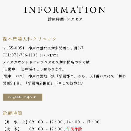
INFORMATION
診療時間･アクセス
森本産婦人科クリニック
〒655-0051 神戸市垂水区舞多聞西５丁目1-7
TEL:
078-786-1103
（いいお産）
ディスカウントドラッグコスモス舞多聞店のすぐ横
[自動車] 駐車場は１５台あります。
[電車・バス] 神戸市営地下鉄「学園都市」から、161番バスにて「舞多
聞西5丁目」「学園南公園前」下車して徒歩3分
GoogleMapで見る
診療時間
【月・水・土】09：00 〜 12：00 , 14：00 〜 17：00
【火・木】 09：00 〜 12：00 ,
午後休診