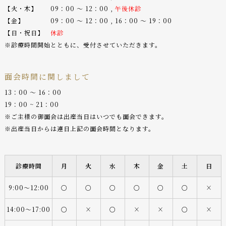
【火・木】 09：00 〜 12：00 ,
午後休診
【金】 09：00 〜 12：00 , 16：00 〜 19：00
【日・祝日】
休診
※診療時間開始とともに、受付させていただきます。
面会時間に関しまして
13：00 〜 16：00
19：00 ~ 21：00
※ご主様の御面会は出産当日はいつでも面会できます。
※出産当日からは連日上記の面会時間となります。
診療時間
月
火
水
木
金
土
日
9:00〜12:00
○
○
○
○
○
○
×
14:00〜17:00
○
×
○
×
×
○
×