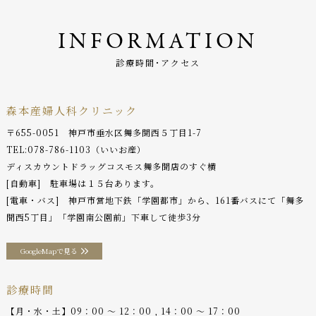
INFORMATION
診療時間･アクセス
森本産婦人科クリニック
〒655-0051 神戸市垂水区舞多聞西５丁目1-7
TEL:
078-786-1103
（いいお産）
ディスカウントドラッグコスモス舞多聞店のすぐ横
[自動車] 駐車場は１５台あります。
[電車・バス] 神戸市営地下鉄「学園都市」から、161番バスにて「舞多
聞西5丁目」「学園南公園前」下車して徒歩3分
GoogleMapで見る
診療時間
【月・水・土】09：00 〜 12：00 , 14：00 〜 17：00