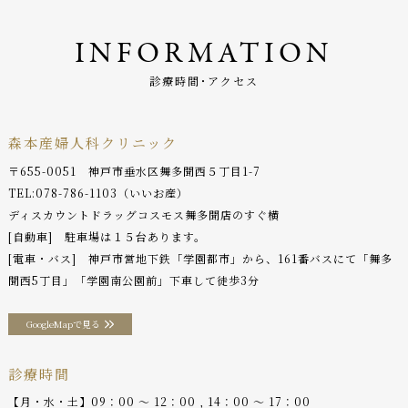
INFORMATION
診療時間･アクセス
森本産婦人科クリニック
〒655-0051 神戸市垂水区舞多聞西５丁目1-7
TEL:
078-786-1103
（いいお産）
ディスカウントドラッグコスモス舞多聞店のすぐ横
[自動車] 駐車場は１５台あります。
[電車・バス] 神戸市営地下鉄「学園都市」から、161番バスにて「舞多
聞西5丁目」「学園南公園前」下車して徒歩3分
GoogleMapで見る
診療時間
【月・水・土】09：00 〜 12：00 , 14：00 〜 17：00