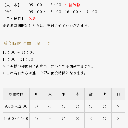
【火・木】 09：00 〜 12：00 ,
午後休診
【金】 09：00 〜 12：00 , 16：00 〜 19：00
【日・祝日】
休診
※診療時間開始とともに、受付させていただきます。
面会時間に関しまして
13：00 〜 16：00
19：00 ~ 21：00
※ご主様の御面会は出産当日はいつでも面会できます。
※出産当日からは連日上記の面会時間となります。
診療時間
月
火
水
木
金
土
日
9:00〜12:00
○
○
○
○
○
○
×
14:00〜17:00
○
×
○
×
×
○
×