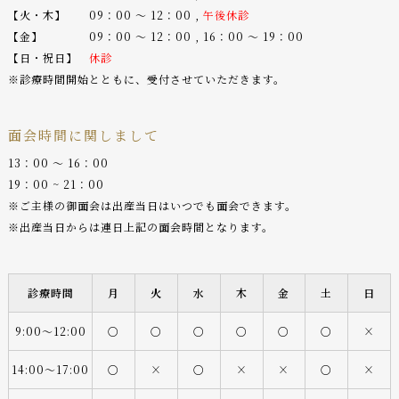
【火・木】 09：00 〜 12：00 ,
午後休診
【金】 09：00 〜 12：00 , 16：00 〜 19：00
【日・祝日】
休診
※診療時間開始とともに、受付させていただきます。
面会時間に関しまして
13：00 〜 16：00
19：00 ~ 21：00
※ご主様の御面会は出産当日はいつでも面会できます。
※出産当日からは連日上記の面会時間となります。
診療時間
月
火
水
木
金
土
日
9:00〜12:00
○
○
○
○
○
○
×
14:00〜17:00
○
×
○
×
×
○
×