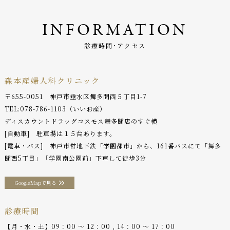
INFORMATION
診療時間･アクセス
森本産婦人科クリニック
〒655-0051 神戸市垂水区舞多聞西５丁目1-7
TEL:
078-786-1103
（いいお産）
ディスカウントドラッグコスモス舞多聞店のすぐ横
[自動車] 駐車場は１５台あります。
[電車・バス] 神戸市営地下鉄「学園都市」から、161番バスにて「舞多
聞西5丁目」「学園南公園前」下車して徒歩3分
GoogleMapで見る
診療時間
【月・水・土】09：00 〜 12：00 , 14：00 〜 17：00