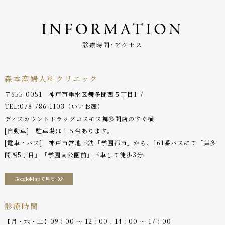
INFORMATION
診療時間･アクセス
森本産婦人科クリニック
〒655-0051 神戸市垂水区舞多聞西５丁目1-7
TEL:
078-786-1103
（いいお産）
ディスカウントドラッグコスモス舞多聞店のすぐ横
[自動車] 駐車場は１５台あります。
[電車・バス] 神戸市営地下鉄「学園都市」から、161番バスにて「舞多
聞西5丁目」「学園南公園前」下車して徒歩3分
GoogleMapで見る
診療時間
【月・水・土】09：00 〜 12：00 , 14：00 〜 17：00