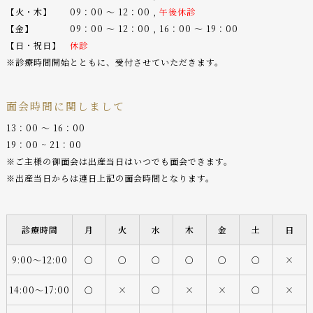
【火・木】 09：00 〜 12：00 ,
午後休診
【金】 09：00 〜 12：00 , 16：00 〜 19：00
【日・祝日】
休診
※診療時間開始とともに、受付させていただきます。
面会時間に関しまして
13：00 〜 16：00
19：00 ~ 21：00
※ご主様の御面会は出産当日はいつでも面会できます。
※出産当日からは連日上記の面会時間となります。
診療時間
月
火
水
木
金
土
日
9:00〜12:00
○
○
○
○
○
○
×
14:00〜17:00
○
×
○
×
×
○
×