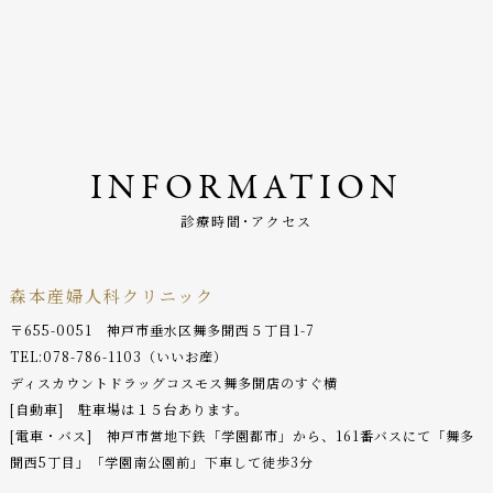
INFORMATION
診療時間･アクセス
森本産婦人科クリニック
〒655-0051 神戸市垂水区舞多聞西５丁目1-7
TEL:
078-786-1103
（いいお産）
ディスカウントドラッグコスモス舞多聞店のすぐ横
[自動車] 駐車場は１５台あります。
[電車・バス] 神戸市営地下鉄「学園都市」から、161番バスにて「舞多
聞西5丁目」「学園南公園前」下車して徒歩3分