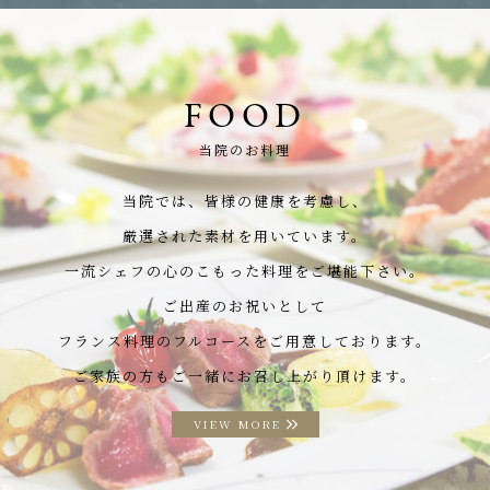
FOOD
当院のお料理
当院では、皆様の健康を考慮し、
厳選された素材を用いています。
一流シェフの心のこもった料理をご堪能下さい。
ご出産のお祝いとして
フランス料理のフルコースをご用意しております。
ご家族の方もご一緒にお召し上がり頂けます。
VIEW MORE