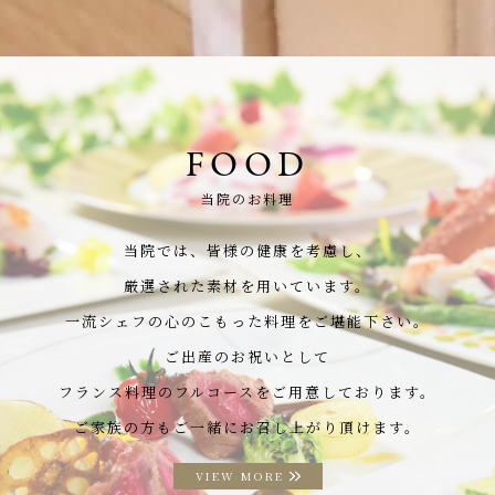
FOOD
当院のお料理
当院では、皆様の健康を考慮し、
厳選された素材を用いています。
一流シェフの心のこもった料理をご堪能下さい。
ご出産のお祝いとして
フランス料理のフルコースをご用意しております。
ご家族の方もご一緒にお召し上がり頂けます。
VIEW MORE