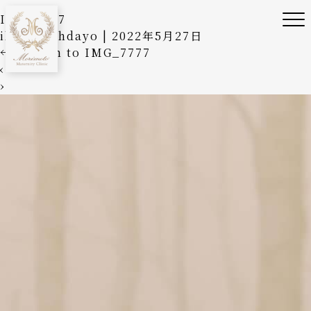
IMG_7777
ilovemathdayo
|
2022年5月27日
←
Return to IMG_7777
‹
›