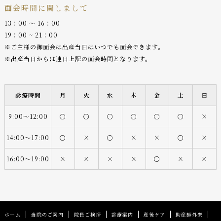
面会時間に関しまして
13：00 〜 16：00
19：00 ~ 21：00
※ご主様の御面会は出産当日はいつでも面会できます。
※出産当日からは連日上記の面会時間となります。
診療時間
月
火
水
木
金
土
日
9:00〜12:00
○
○
○
○
○
○
×
14:00〜17:00
○
×
○
×
×
○
×
16:00〜19:00
×
×
×
×
○
×
×
ホーム
当院のご案内
院長ご挨拶
診療案内
産後ケア
助産師外来