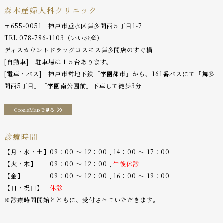
森本産婦人科クリニック
〒655-0051 神戸市垂水区舞多聞西５丁目1-7
TEL:
078-786-1103
（いいお産）
ディスカウントドラッグコスモス舞多聞店のすぐ横
[自動車] 駐車場は１５台あります。
[電車・バス] 神戸市営地下鉄「学園都市」から、161番バスにて「舞多
聞西5丁目」「学園南公園前」下車して徒歩3分
GoogleMapで見る
診療時間
【月・水・土】09：00 〜 12：00 , 14：00 〜 17：00
【火・木】 09：00 〜 12：00 ,
午後休診
【金】 09：00 〜 12：00 , 16：00 〜 19：00
【日・祝日】
休診
※診療時間開始とともに、受付させていただきます。