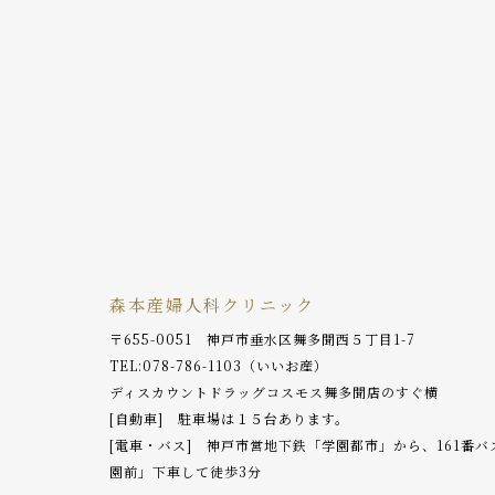
森本産婦人科クリニック
〒655-0051 神戸市垂水区舞多聞西５丁目1-7
TEL:
078-786-1103
（いいお産）
ディスカウントドラッグコスモス舞多聞店のすぐ横
[自動車] 駐車場は１５台あります。
[電車・バス] 神戸市営地下鉄「学園都市」から、161番
園前」下車して徒歩3分