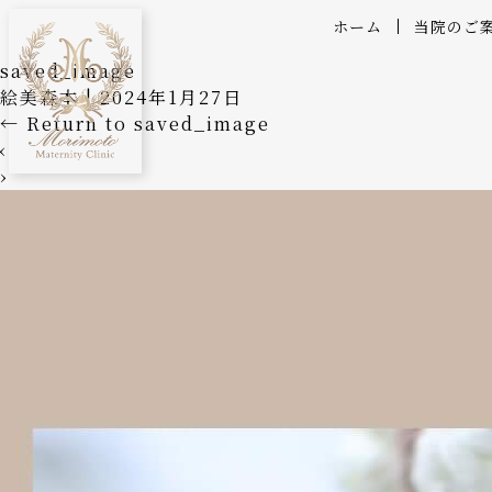
ホーム
当院のご
saved_image
絵美森本
|
2024年1月27日
←
Return to saved_image
‹
›