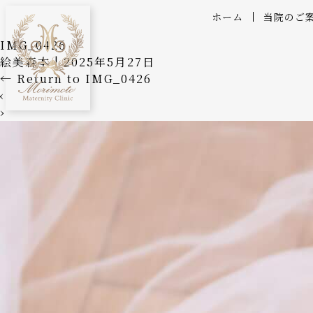
ホーム
当院のご
IMG_0426
絵美森本
|
2025年5月27日
←
Return to IMG_0426
‹
›