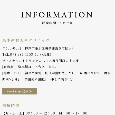
INFORMATION
診療時間･アクセス
森本産婦人科クリニック
〒655-0051 神戸市垂水区舞多聞西５丁目1-7
TEL:
078-786-1103
（いいお産）
ディスカウントドラッグコスモス舞多聞店のすぐ横
[自動車] 駐車場は１５台あります。
[電車・バス] 神戸市営地下鉄「学園都市」から、161番バスにて「舞多
聞西5丁目」「学園南公園前」下車して徒歩3分
GoogleMapで見る
診療時間
【月・水・土】09：00 〜 12：00 , 14：00 〜 17：00