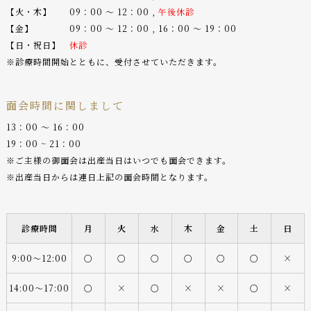
【火・木】 09：00 〜 12：00 ,
午後休診
【金】 09：00 〜 12：00 , 16：00 〜 19：00
【日・祝日】
休診
※診療時間開始とともに、受付させていただきます。
面会時間に関しまして
13：00 〜 16：00
19：00 ~ 21：00
※ご主様の御面会は出産当日はいつでも面会できます。
※出産当日からは連日上記の面会時間となります。
診療時間
月
火
水
木
金
土
日
9:00〜12:00
○
○
○
○
○
○
×
14:00〜17:00
○
×
○
×
×
○
×