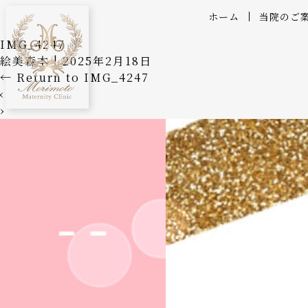
ホーム
当院のご
IMG_4247
絵美森本
|
2025年2月18日
←
Return to IMG_4247
‹
›