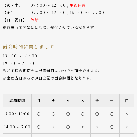
【火・木】 09：00 〜 12：00 ,
午後休診
【金】 09：00 〜 12：00 , 16：00 〜 19：00
【日・祝日】
休診
※診療時間開始とともに、受付させていただきます。
面会時間に関しまして
13：00 〜 16：00
19：00 ~ 21：00
※ご主様の御面会は出産当日はいつでも面会できます。
※出産当日からは連日上記の面会時間となります。
診療時間
月
火
水
木
金
土
日
9:00〜12:00
○
○
○
○
○
○
×
14:00〜17:00
○
×
○
×
×
○
×