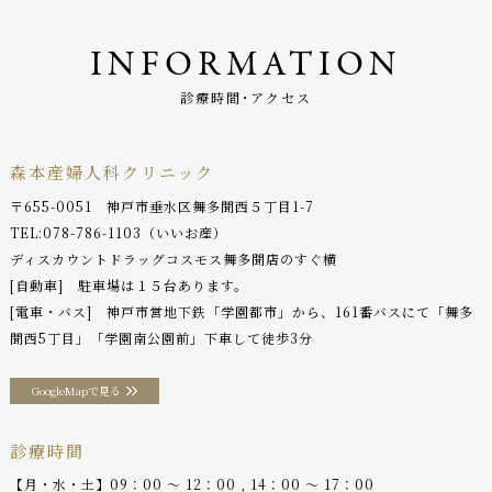
INFORMATION
診療時間･アクセス
森本産婦人科クリニック
〒655-0051 神戸市垂水区舞多聞西５丁目1-7
TEL:
078-786-1103
（いいお産）
ディスカウントドラッグコスモス舞多聞店のすぐ横
[自動車] 駐車場は１５台あります。
[電車・バス] 神戸市営地下鉄「学園都市」から、161番バスにて「舞多
聞西5丁目」「学園南公園前」下車して徒歩3分
GoogleMapで見る
診療時間
【月・水・土】09：00 〜 12：00 , 14：00 〜 17：00