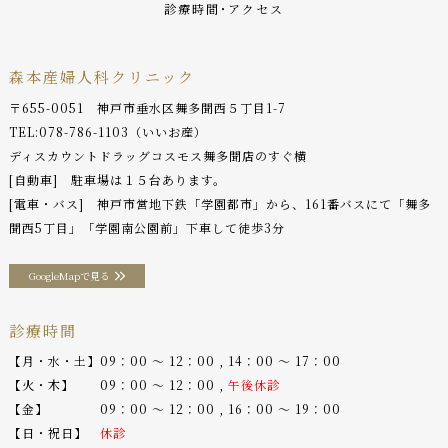
診療時間･アクセス
森本産婦人科クリニック
〒655-0051 神戸市垂水区舞多聞西５丁目1-7
TEL:
078-786-1103
（いいお産）
ディスカウントドラッグコスモス舞多聞店のすぐ横
[自動車] 駐車場は１５台あります。
[電車・バス] 神戸市営地下鉄「学園都市」から、161番バスにて「舞多
聞西5丁目」「学園南公園前」下車して徒歩3分
GoogleMapで見る
診療時間
【月・水・土】09：00 〜 12：00 , 14：00 〜 17：00
【火・木】 09：00 〜 12：00 ,
午後休診
【金】 09：00 〜 12：00 , 16：00 〜 19：00
【日・祝日】
休診