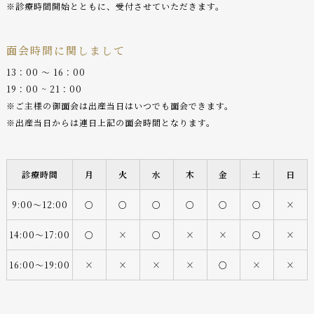
※診療時間開始とともに、受付させていただきます。
面会時間に関しまして
13：00 〜 16：00
19：00 ~ 21：00
※ご主様の御面会は出産当日はいつでも面会できます。
※出産当日からは連日上記の面会時間となります。
診療時間
月
火
水
木
金
土
日
9:00〜12:00
○
○
○
○
○
○
×
14:00〜17:00
○
×
○
×
×
○
×
16:00〜19:00
×
×
×
×
○
×
×